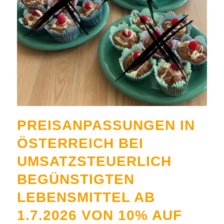
PREISANPASSUNGEN IN
ÖSTERREICH BEI
UMSATZSTEUERLICH
BEGÜNSTIGTEN
LEBENSMITTEL AB
1.7.2026 VON 10% AUF