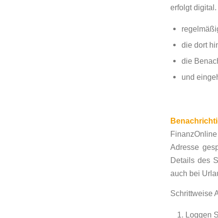
erfolgt digita
regelmäßig
die dort h
die Benach
und einge
Benachrichti
FinanzOnline
Adresse gesp
Details des S
auch bei Urla
Schrittweise 
Loggen Si