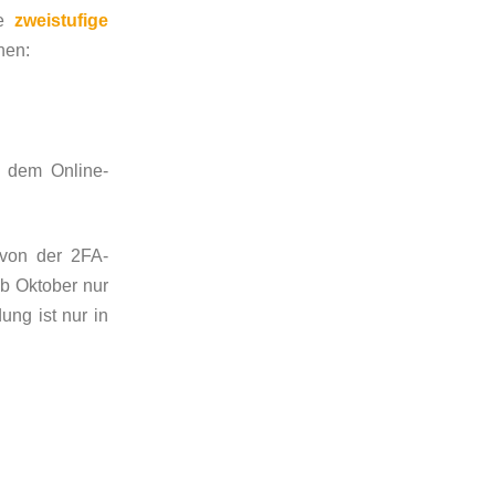
ne
zweistufige
nen:
h dem Online-
 von der 2FA-
b Oktober nur
ng ist nur in