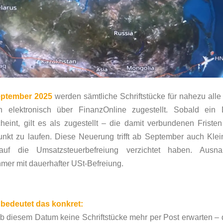
eptember 2025
werden sämtliche Schriftstücke für nahezu all
ch elektronisch über FinanzOnline zugestellt. Sobald ei
heint, gilt es als zugestellt – die damit verbundenen Frist
unkt zu laufen. Diese Neuerung trifft ab September auch Klei
auf die Umsatzsteuerbefreiung verzichtet haben. Ausna
mer mit dauerhafter USt-Befreiung.
s bedeutet das konkret:
 diesem Datum keine Schriftstücke mehr per Post erwarten – 