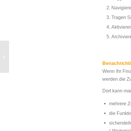
Navigiere
Tragen Si
Aktiviere
Archivier
Benachrichtigungen von
FruehwirtCloud
umstellen
Benachricht
Wenn Ihr Fin
werden die Zu
Dort kann ma
mehrere Zu
die Funkti
sicherste
(„Weiterlei