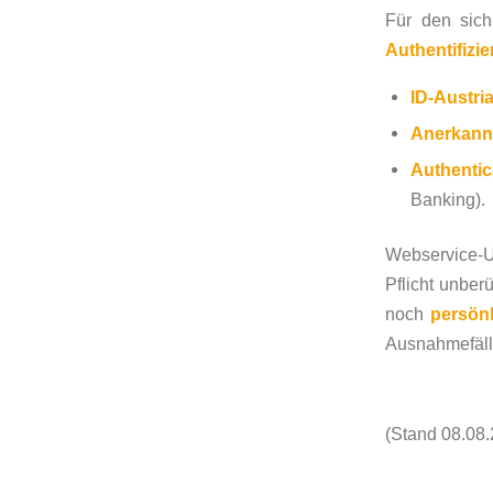
Für den sic
Authentifizi
ID-Austri
Anerkannt
Authentic
Banking).
Webservice-U
Pflicht unbe
noch
persön
Ausnahmefälle
(Stand 08.08