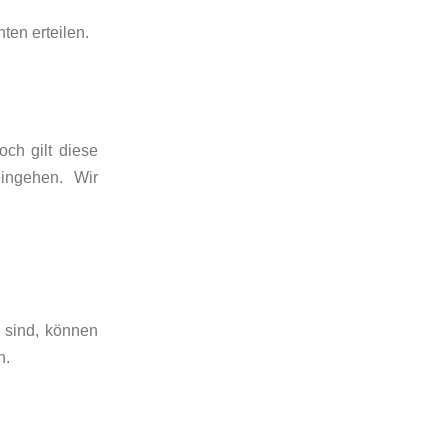
ten erteilen.
och gilt diese
eingehen. Wir
t sind, können
n.