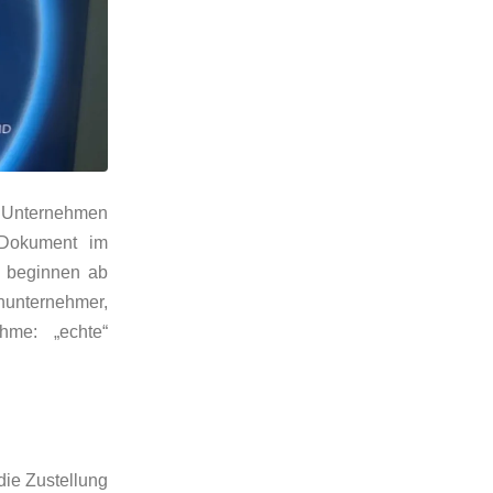
e Unternehmen
n Dokument im
en beginnen ab
nunternehmer,
hme: „echte“
die Zustellung