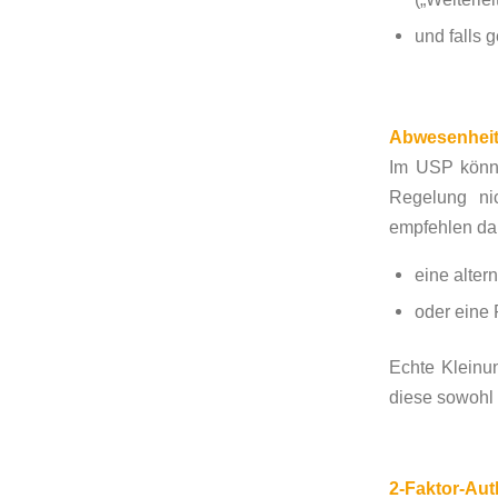
und falls 
Abwesenheit 
Im USP könne
Regelung nic
empfehlen dah
eine alter
oder eine 
Echte Kleinun
diese sowohl 
2-Faktor-Auth