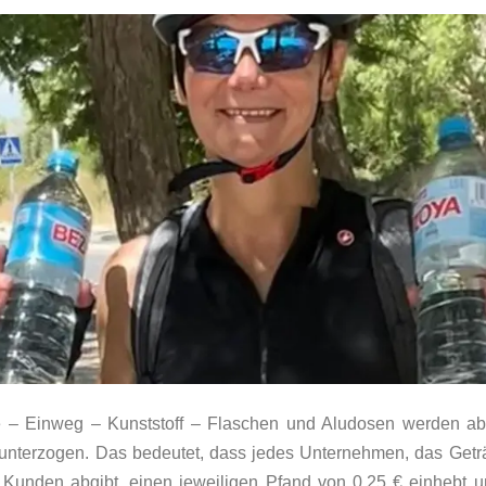
e – Einweg – Kunststoff – Flaschen und Aludosen werden a
unterzogen. Das bedeutet, dass jedes Unternehmen, das Geträ
Kunden abgibt, einen jeweiligen Pfand von 0,25 € einhebt un