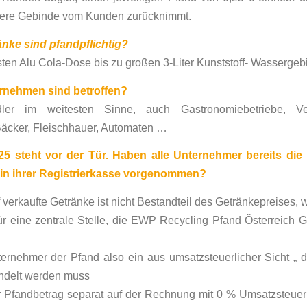
eere Gebinde vom Kunden zurücknimmt.
nke sind pfandpflichtig?
sten Alu Cola-Dose bis zu großen 3-Liter Kunststoff- Wassergeb
rnehmen sind betroffen?
dler im weitesten Sinne, auch Gastronomiebetriebe, Ver
Bäcker, Fleischhauer, Automaten …
25 steht vor der Tür. Haben alle Unternehmer bereits di
n ihrer Registrierkasse vorgenommen?
 verkaufte Getränke ist nicht Bestandteil des Getränkepreises, w
für eine zentrale Stelle, die EWP Recycling Pfand Österreich
ernehmer der Pfand also ein aus umsatzsteuerlicher Sicht „ 
ndelt werden muss
r Pfandbetrag separat auf der Rechnung mit 0 % Umsatzsteue