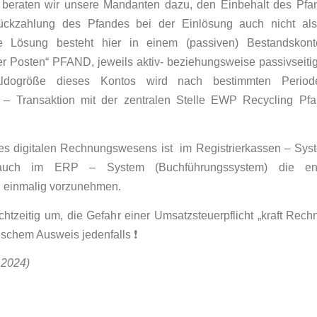
s beraten wir unsere Mandanten dazu, den Einbehalt des Pfan
Rückzahlung des Pfandes bei der Einlösung auch nicht al
ie Lösung besteht hier in einem (passiven) Bestandskont
r Posten“ PFAND, jeweils aktiv- beziehungsweise passivseiti
aldogröße dieses Kontos wird nach bestimmten Perio
s – Transaktion mit der zentralen Stelle EWP Recycling Pfa
.
 des digitalen Rechnungswesens ist im Registrierkassen – Sys
auch im ERP – System (Buchführungssystem) die ent
einmalig vorzunehmen.
echtzeitig um, die Gefahr einer Umsatzsteuerpflicht „kraft Rec
lschem Ausweis jedenfalls ❗️
.2024)