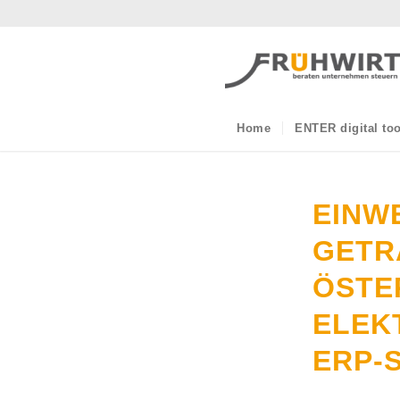
Home
ENTER digital too
EINW
GETR
ÖSTE
ELEK
ERP-S