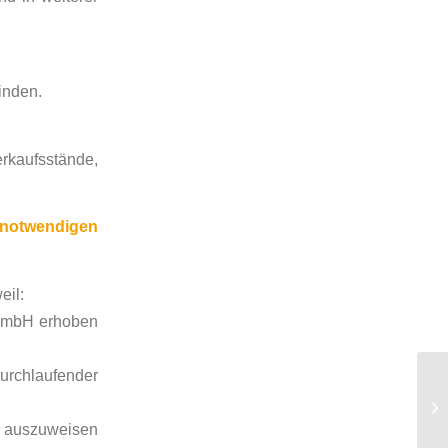
inden.
kaufsstände,
e notwendigen
eil:
 GmbH erhoben
durchlaufender
r auszuweisen