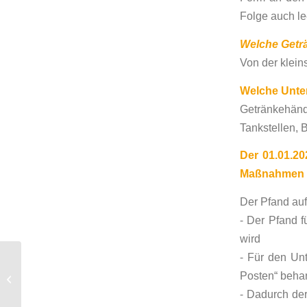
Folge auch l
Welche Geträ
Von der klein
Welche Unte
Getränkehän
Tankstellen, 
Der 01.01.20
Maßnahmen i
Der Pfand auf
⁃ Der Pfand 
wird
⁃ Für den Unt
Warum Digitalisierung
im Rechnungswesen
Posten“ beha
bei Bestandskunden?
⁃ Dadurch de
Keine Zeit