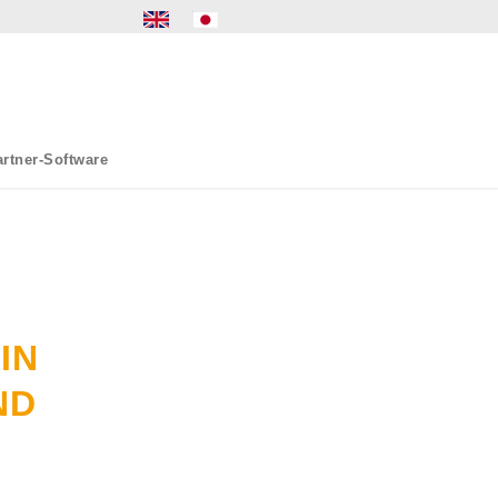
rtner-Software
IN
ND