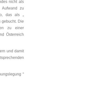
des nicht als
s Aufwand zu
o, das als „
g gebucht. Die
den zu einer
nd Österreich
tem und damit
sprechenden
hnungslegung “