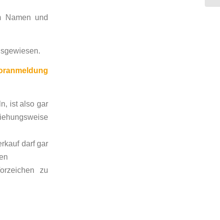
im Namen und
ausgewiesen.
ranmeldung
, ist also gar
ehungsweise
rkauf darf gar
den
orzeichen zu