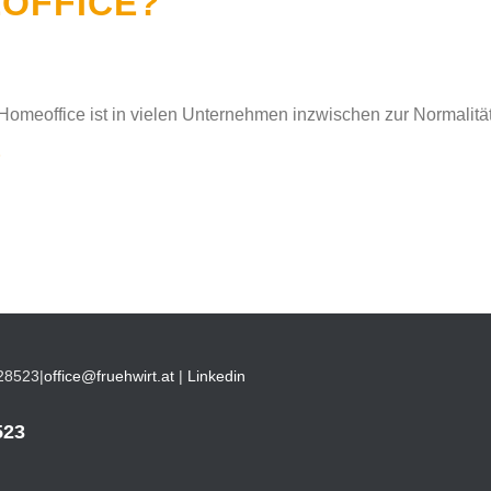
OFFICE?
 Homeoffice ist in vielen Unternehmen inzwischen zur Normalit
28523
|
office@fruehwirt.at
|
Linkedin
523