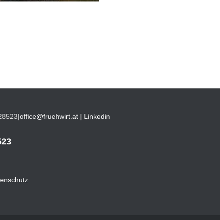
28523
|
office@fruehwirt.at
|
Linkedin
523
enschutz