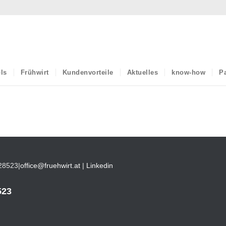
ls
Frühwirt
Kundenvorteile
Aktuelles
know-how
Pa
28523
|
office@fruehwirt.at
|
Linkedin
523