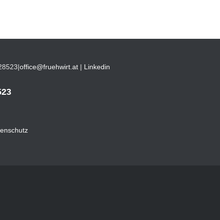
28523
|
office@fruehwirt.at
|
Linkedin
523
enschutz