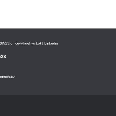
28523
|
office@fruehwirt.at
|
Linkedin
523
enschutz