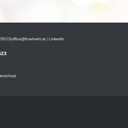
28523
|
office@fruehwirt.at
|
Linkedin
523
enschutz