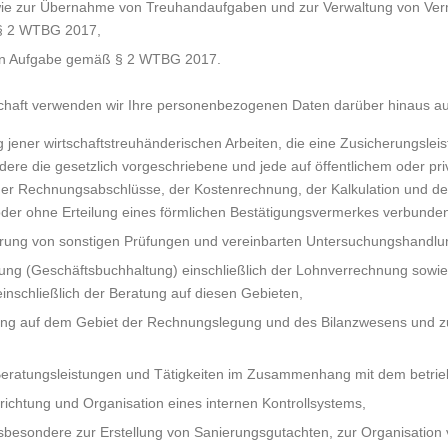
wie zur Übernahme von Treuhandaufgaben und zur Verwaltung von Ve
§ 2 WTBG 2017,
ten Aufgabe gemäß § 2 WTBG 2017.
lschaft verwenden wir Ihre personenbezogenen Daten darüber hinaus a
 jener wirtschaftstreuhänderischen Arbeiten, die eine Zusicherungsle
ndere die gesetzlich vorgeschriebene und jede auf öffentlichem oder p
der Rechnungsabschlüsse, der Kostenrechnung, der Kalkulation und 
der ohne Erteilung eines förmlichen Bestätigungsvermerkes verbunden 
hrung von sonstigen Prüfungen und vereinbarten Untersuchungshandlu
ung (Geschäftsbuchhaltung) einschließlich der Lohnverrechnung sowie 
einschließlich der Beratung auf diesen Gebieten,
stung auf dem Gebiet der Rechnungslegung und des Bilanzwesens und 
 Beratungsleistungen und Tätigkeiten im Zusammenhang mit dem betri
richtung und Organisation eines internen Kontrollsystems,
sbesondere zur Erstellung von Sanierungsgutachten, zur Organisation