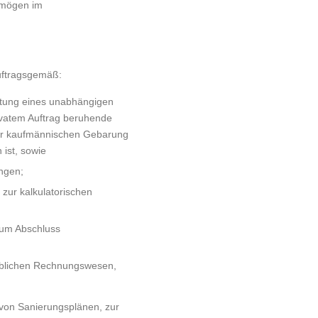
rmögen im
uftragsgemäß:
istung eines unabhängigen
rivatem Auftrag beruhende
der kaufmännischen Gebarung
ist, sowie
ngen;
zur kalkulatorischen
zum Abschluss
eblichen Rechnungswesen,
 von Sanierungsplänen, zur