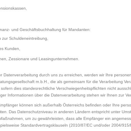
ensionskassen,
Finanz- und Geschäftsbuchhaltung für Mandanten:
zur Schuldeneintreibung,
des Kunden,
men, Zessionare und Leasingunternehmen.
r Datenverarbeitung durch uns zu erreichen, werden wir Ihre perso
tungsgesellschaft m.b.H., die als gemeinsam für die Verarbeitung Ver
ofern dies standesrechtliche Verschwiegenheitspflichten nicht aussch
liger Informationen über die Datenverarbeitung stehen wir Ihnen zur Ve
pfänger können sich außerhalb Österreichs befinden oder Ihre per
iten. Das Datenschutzniveau in anderen Ländern entspricht unter Ums
r Maßnahmen, um zu gewährleisten, dass alle Empfänger ein angemes
ispielsweise Standardvertragsklauseln (2010/87/EC und/oder 2004/915/