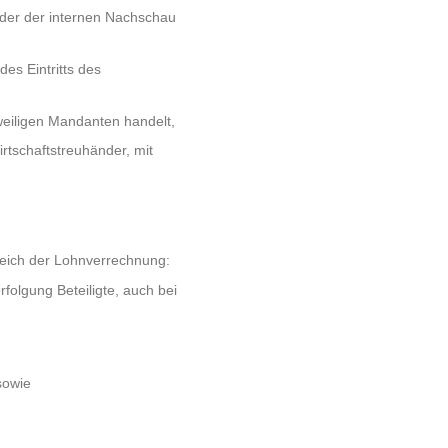
der der internen Nachschau
es Eintritts des
weiligen Mandanten handelt,
tschaftstreuhänder, mit
eich der Lohnverrechnung:
folgung Beteiligte, auch bei
sowie