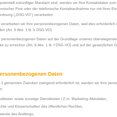
 potentiell zukünftiger Mandant sind, werden wir Ihre Kontaktdaten zu
nischer Post oder der telefonische Kontaktaufnahme nur mit Ihrer Einw
rordnung („DSG-VO“) verarbeiten.
erarbeiten wir Ihre personenbezogenen Daten, weil dies erforderlich i
en (Art. 6 Abs. 1 lit. b DSG-VO).
re personenbezogenen Daten auf der Grundlage unseres überwiegenden 
e zu erreichen (Art. 6 Abs. 1 lit. f DSG-VO) und auf der gesetzlichen
 personenbezogenen Daten
t 1 genannten Zwecken zwingend erforderlich ist, werden wir Ihre pe
n:
tleister sowie sonstige Dienstleister i.Z.m. Marketing-Aktivitäten,
hte und Körperschaften des öffentlichen Rechtes,
Zwecke des Auditings,