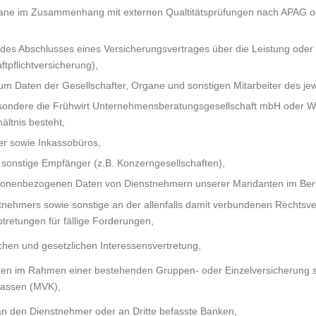
ane im Zusammenhang mit externen Qualtitätsprüfungen nach APAG o
des Abschlusses eines Versicherungsvertrages über die Leistung oder d
ftpflichtversicherung),
um Daten der Gesellschafter, Organe und sonstigen Mitarbeiter des je
sondere die Frühwirt Unternehmensberatungsgesellschaft mbH oder Wir
ältnis besteht,
ter sowie Inkassobüros,
onstige Empfänger (z.B. Konzerngesellschaften),
ersonenbezogenen Daten von Dienstnehmern unserer Mandanten im Ber
nehmers sowie sonstige an der allenfalls damit verbundenen Rechtsver
btretungen für fällige Forderungen,
chen und gesetzlichen Interessensvertretung,
ten im Rahmen einer bestehenden Gruppen- oder Einzelversicherung 
kassen (MVK),
an den Dienstnehmer oder an Dritte befasste Banken,