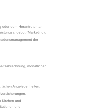
g oder dem Herantreten an
leistungsangebot (Marketing);
d Schadensmanagement der
haltsabrechnung, monatlichen
ftlichen Angelegenheiten;
lversicherungen,
n Kirchen und
itutionen und