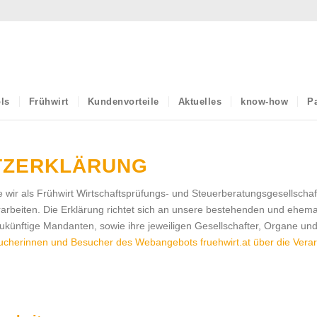
ls
Frühwirt
Kundenvorteile
Aktuelles
know-how
Pa
TZERKLÄRUNG
e wir als Frühwirt Wirtschaftsprüfungs- und Steuerberatungsgesellscha
rbeiten. Die Erklärung richtet sich an unsere bestehenden und ehem
zukünftige Mandanten, sowie ihre jeweiligen Gesellschafter, Organe und
ucherinnen und Besucher des Webangebots fruehwirt.at über die Verar