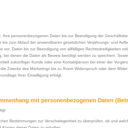
or, Ihre personenbezogenen Daten bis zur Beendigung der Geschäftsb
 bis zum Ablauf der anwendbaren gesetzlichen Verjährungs- und Aufb
 vor, Daten bis zur Beendigung von allfälligen Rechtsstreitigkeiten ode
 bei denen die Daten als Beweis benötigt werden zu speichern. Sowei
ntiell zukünftiger Kunde oder eine Kontaktperson bei einer der Vorgena
ie Zwecke des Marketings bis zu Ihrem Widerspruch oder dem Widerruf
ndlage Ihrer Einwilligung erfolgt.
ammenhang mit personenbezogenen Daten (Betr
igt
chen Bestimmungen zur Verschwiegenheit zu überprüfen, ob und wel
d Kopien dieser Daten zu erhalten,