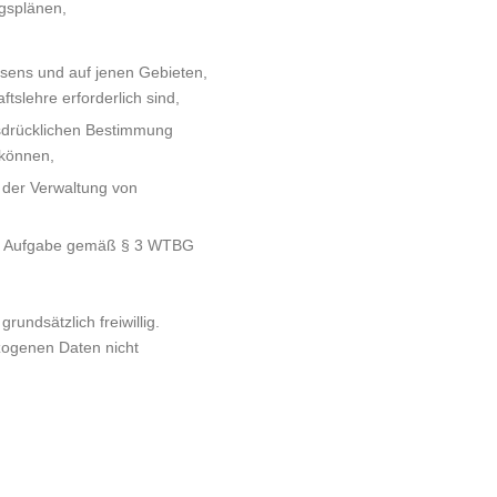
gsplänen,
sens und auf jenen Gebieten,
slehre erforderlich sind,
usdrücklichen Bestimmung
 können,
der Verwaltung von
gten Aufgabe gemäß § 3 WTBG
rundsätzlich freiwillig.
ezogenen Daten nicht