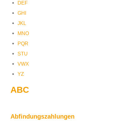
DEF
GHI
JKL
MNO
PQR
STU
VWX
YZ
ABC
Abfindungszahlungen