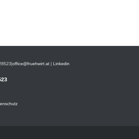
28523
|
office@fruehwirt.at
|
Linkedin
523
enschutz