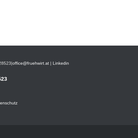
28523
|
office@fruehwirt.at
|
Linkedin
523
enschutz