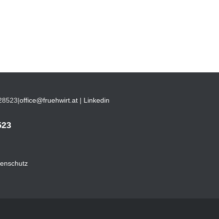
28523
|
office@fruehwirt.at
|
Linkedin
523
enschutz